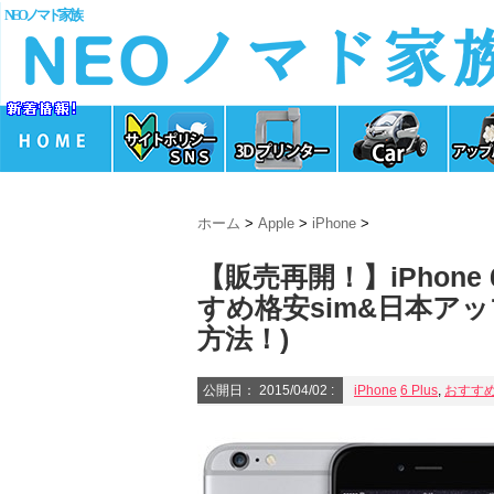
NEOノマド家族
ホーム
>
Apple
>
iPhone
>
【販売再開！】iPhone 
すめ格安sim&日本ア
方法！)
公開日：
2015/04/02
:
iPhone
6 Plus
,
おすすめ