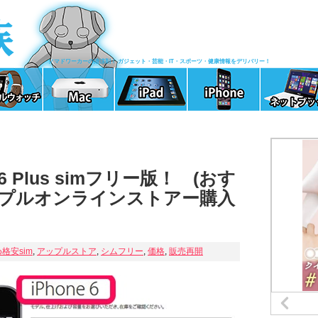
ノマドワーカーの清涼剤！ ガジェット・芸能・IT・スポーツ・健康情報をデリバリー！
6 Plus simフリー版！ (おす
ップルオンラインストアー購入
格安sim
,
アップルストア
,
シムフリー
,
価格
,
販売再開