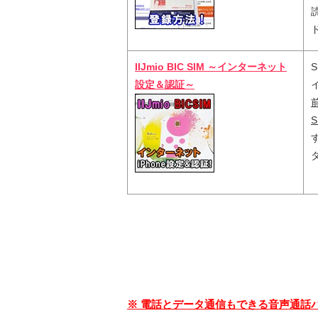
IIJmio BIC SIM ～インターネット
設定＆認証～
※ 電話とデータ通信もできる音声通話