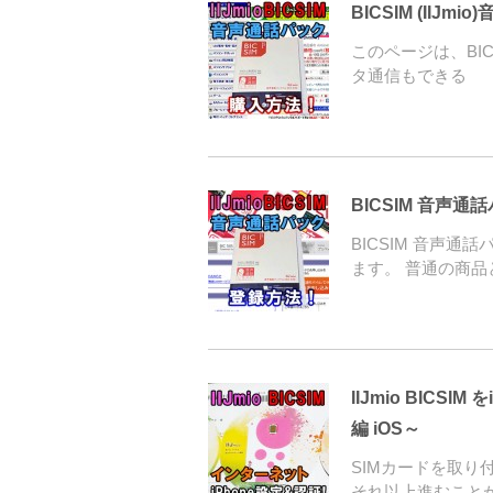
BICSIM (II
このページは、BICS
タ通信もできる
BICSIM 音声通話
BICSIM 音声通
ます。 普通の商品
IIJmio BIC
編 iOS～
SIMカードを取り
それ以上進むこと