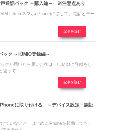
Jmio)音声通話パック ～購入編～ ※注意点あり
IM IIJmio スマホ(iPhone)にさして、電話とデー
記事を読む
パック ～IIJMIO登録編～
話パックが届いたら届いた後は、IIJMIOに登録をし
と違って
記事を読む
SIM をiPhoneに取り付ける ～デバイス設定・認証
付けていないと、はじめにiPhoneを起動しても、
ができません。