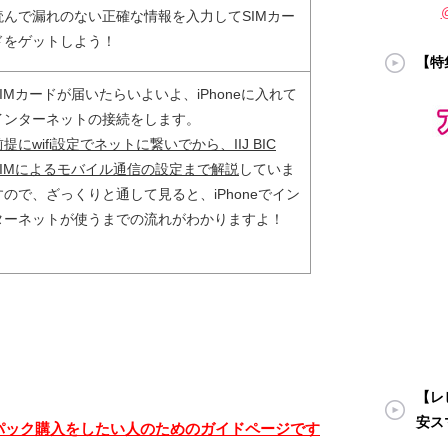
読んで漏れのない正確な情報を入力してSIMカー
ドをゲットしよう！
【特
SIMカードが届いたらいよいよ、iPhoneに入れて
インターネットの接続をします。
前提にwifi設定でネットに繋いでから、IIJ BIC
SIMによるモバイル通信の設定まで解説
していま
すので、ざっくりと通して見ると、iPhoneでイン
ターネットが使うまでの流れがわかりますよ！
【レビ
安ス
パック購入をしたい人のためのガイドページです