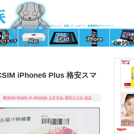
ノマドワーカーの清涼剤！ ガジェット・芸能・IT・スポーツ・健康情報をデリバリー！
SIM iPhone6 Plus 格安スマ
格安sim
bicsim
,
iij
,
iphone6
,
おすすめ
,
格安スマホ
,
設定