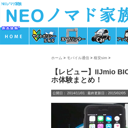
NEOノマド家族
ホーム
>
モバイル通信
>
格安sim
>
【レビュー】IIJmio BIC
ホ体験まとめ！
公開日：
2014/11/01
: 最終更新日：2015/02/05