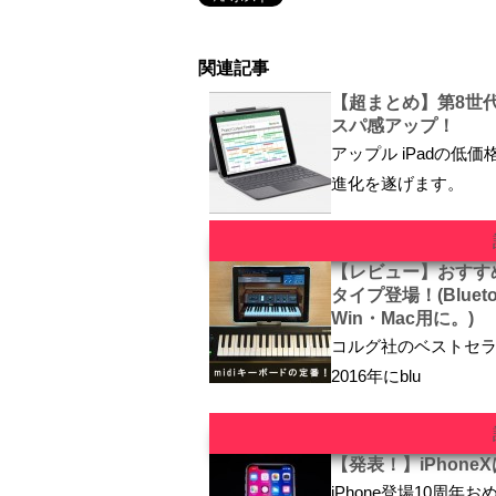
関連記事
【超まとめ】第8世代！
スパ感アップ！
アップル iPadの低
進化を遂げます。
【レビュー】おすすめ人気m
タイプ登場！(Bluet
Win・Mac用に。)
コルグ社のベストセラーm
2016年にblu
【発表！】iPhon
iPhone登場10周