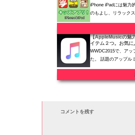
iPhone iPad
のもよし、リラック
【AppleMusi
イテム２つ。お気に
WWDC2015で、アッ
た。 話題のアップル
コメントを残す