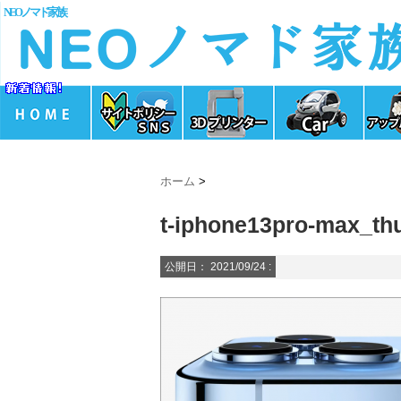
NEOノマド家族
ホーム
>
t-iphone13pro-max_t
公開日：
2021/09/24
: