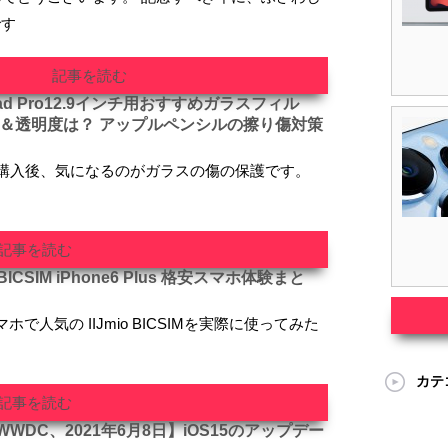
です
記事を読む
d Pro12.9インチ用おすすめガラスフィル
度＆透明度は？ アップルペンシルの擦り傷対策
インチを購入後、気になるのがガラスの傷の保護です。
記事を読む
BICSIM iPhone6 Plus 格安スマホ体験まと
マホで人気の IIJmio BICSIMを実際に使ってみた
カテ
記事を読む
DC、2021年6月8日】iOS15のアップデー