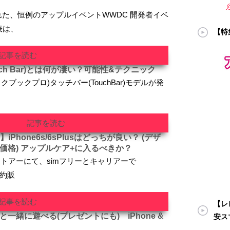
われた、恒例のアップルイベントWWDC 開発者イベ
表は、
【特
記事を読む
uch Bar)とは何が凄い？可能性&テクニック
マックブックプロ)タッチバー(TouchBar)モデルが発
記事を読む
Phone6s/6sPlusはどっちが良い？ (デザ
価格) アップルケア+に入るべきか？
トアーにて、simフリーとキャリアーで
の予約販
記事を読む
【レビ
一緒に遊べる(プレゼントにも) iPhone &
安ス