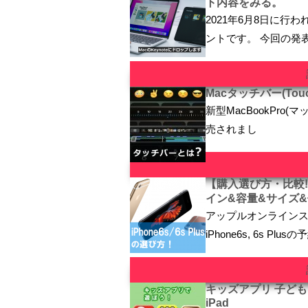
ト内容をみる。
2021年6月8日に行
ントです。 今回の発
Macタッチバー(To
新型MacBookPro(
売されまし
【購入選び方・比較!】i
イン&容量&サイズ&
アップルオンラインス
iPhone6s, 6s Plus
キッズアプリ 子どもと
iPad