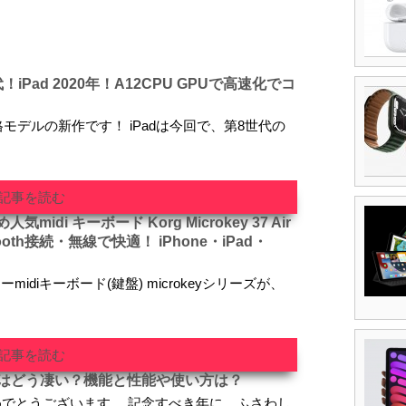
iPad 2020年！A12CPU GPUで高速化でコ
価格モデルの新作です！ iPadは今回で、第8世代の
記事を読む
idi キーボード Korg Microkey 37 Air
ooth接続・無線で快適！ iPhone・iPad・
idiキーボード(鍵盤) microkeyシリーズが、
記事を読む
eXはどう凄い？機能と性能や使い方は？
年おめでとうございます。 記念すべき年に、ふさわし