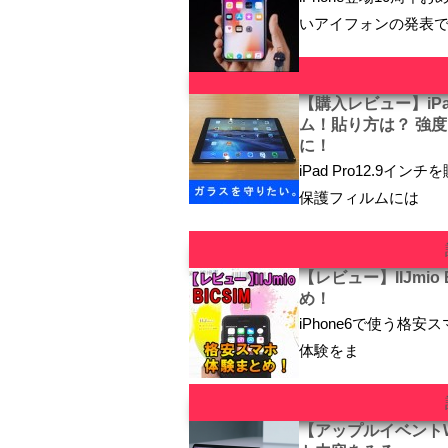
いアイフォンの発表
【購入レビュー】iPa
ム！貼り方は？ 強
に！
iPad Pro12.9
保護フィルムには
【レビュー】IIJmio 
め！
iPhone6で使う格安ス
体験をま
【アップルイベントWW