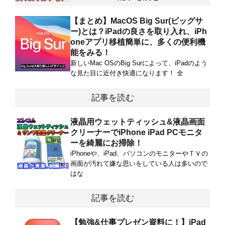
【まとめ】MacOS Big Sur(ビッグサ
ー)とは？iPadの良さを取り入れ、iPh
oneアプリ移植簡単に、多くの便利機
能をみる！
新しいMac OSのBig Surによって、iPadのよう
な見た目に近付き快適になります！ 全
記事を読む
液晶用ウェットティッシュ&液晶画面
クリーナーでiPhone iPad PCモニタ
ーを綺麗にお掃除！
iPhoneや、iPad、パソコンのモニターやＴＶの
画面が汚れて嫌な思いをしている人は多いので
はな
記事を読む
【勉強&仕事プレゼン資料に！】iPad