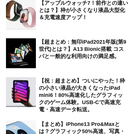
【アップルウォッチ7！前作との違い
とは？】枠が小さくなり液晶大型化
＆充電速度アップ！
【超まとめ：無印iPad2021年版(第9
世代)とは？】A13 Bionic搭載 コス
パと一般的な利用向けの満足感。
【祝：超まとめ】ついにやった！枠
の小さい液晶が大きくなったiPad
mini6！80%高速化したグラフィッ
クのゲーム体験。USB-Cで高速充
電・高速データ転送。
【まとめ】iPhone13 Pro&Maxと
は？グラフィック50%高速、写真・