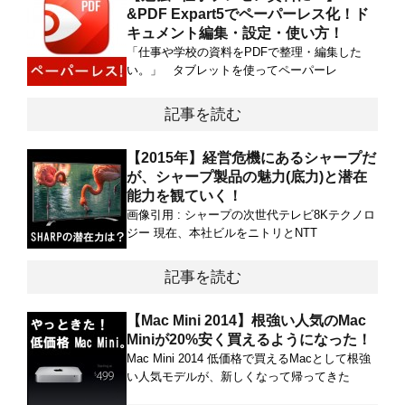
&PDF Expart5でペーパーレス化！ド
キュメント編集・設定・使い方！
「仕事や学校の資料をPDFで整理・編集した
い。」 タブレットを使ってペーパーレ
記事を読む
【2015年】経営危機にあるシャープだ
が、シャープ製品の魅力(底力)と潜在
能力を観ていく！
画像引用 : シャープの次世代テレビ8Kテクノロ
ジー 現在、本社ビルをニトリとNTT
記事を読む
【Mac Mini 2014】根強い人気のMac
Miniが20%安く買えるようになった！
Mac Mini 2014 低価格で買えるMacとして根強
い人気モデルが、新しくなって帰ってきた