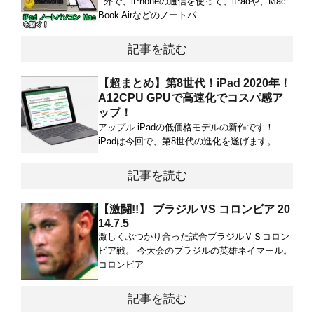
外で、iPhoneの通信を使って、iPadや、Mac
Book Airなどのノートパ
記事を読む
【超まとめ】第8世代！iPad 2020年！
A12CPU GPUで高速化でコスパ感ア
ップ！
アップル iPadの低価格モデルの新作です！
iPadは今回で、第8世代の進化を遂げます。
記事を読む
【激闘!!】 ブラジル VS コロンビア 20
14.7.5
激しくぶつかり合った試合ブラジルＶＳコロン
ビア戦。 今大会のブラジルの英雄ネイマール。
コロンビア
記事を読む