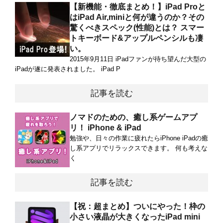
【新機能・徹底まとめ！】iPad Proと
はiPad Air,miniと何が違うのか？その
驚くべきスペック(性能)とは？ スマー
トキーボード&アップルペンシルも凄
い。
2015年9月11日 iPadファンが待ち望んだ大型の
iPadが遂に発表されました。 iPad P
記事を読む
ノマドのための、癒し系ゲームアプ
リ！ iPhone & iPad
勉強や、日々の作業に疲れたらiPhone iPadの癒
し系アプリでリラックスできます。 何も考えな
く
記事を読む
【祝：超まとめ】ついにやった！枠の
小さい液晶が大きくなったiPad mini