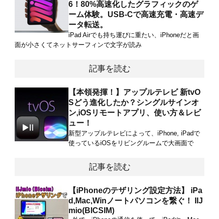
6！80%高速化したグラフィックのゲ
ーム体験。USB-Cで高速充電・高速デ
ータ転送。
iPad Airでも持ち運びに重たい、iPhoneだと画
面が小さくてネットサーフィンで文字が読み
記事を読む
【本領発揮！】アップルテレビ 新tvO
Sどう進化したか？シングルサインオ
ン,iOSリモートアプリ、使い方＆レビ
ュー！
新型アップルテレビによって、iPhone, iPadで
使っているiOSをリビングルームで大画面で
記事を読む
【iPhoneのテザリング設定方法】 iPa
d,Mac,Winノートパソコンを繋ぐ！ IIJ
mio(BICSIM)