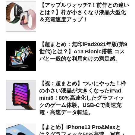
【アップルウォッチ7！前作との違い
とは？】枠が小さくなり液晶大型化
＆充電速度アップ！
【超まとめ：無印iPad2021年版(第9
世代)とは？】A13 Bionic搭載 コス
パと一般的な利用向けの満足感。
【祝：超まとめ】ついにやった！枠
の小さい液晶が大きくなったiPad
mini6！80%高速化したグラフィッ
クのゲーム体験。USB-Cで高速充
電・高速データ転送。
【まとめ】iPhone13 Pro&Maxと
は？グラフィック50%高速、写真・