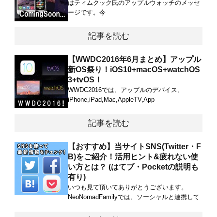
はティムクック氏のアップルウォッチのメッセ
ージです。今
記事を読む
【WWDC2016年6月まとめ】アップル
新OS祭り！iOS10+macOS+watchOS
3+tvOS！
WWDC2016では、アップルのデバイス、
iPhone,iPad,Mac,AppleTV,App
記事を読む
【おすすめ】当サイトSNS(Twitter・F
B)をご紹介！活用ヒント&疲れない使
い方とは？ (はてブ・Pocketの説明も
有り)
いつも見て頂いてありがとうございます。
NeoNomadFamilyでは、ソーシャルと連携して