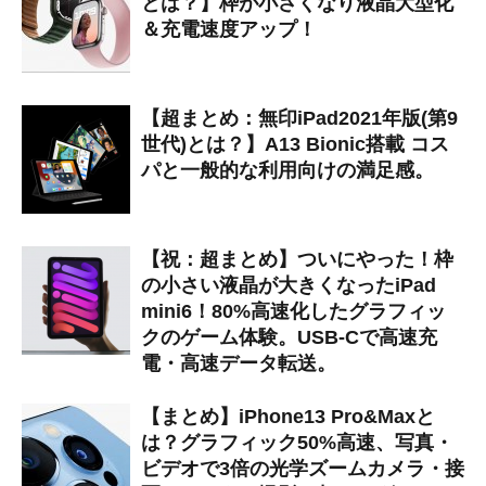
とは？】枠が小さくなり液晶大型化
＆充電速度アップ！
【超まとめ：無印iPad2021年版(第9
世代)とは？】A13 Bionic搭載 コス
パと一般的な利用向けの満足感。
【祝：超まとめ】ついにやった！枠
の小さい液晶が大きくなったiPad
mini6！80%高速化したグラフィッ
クのゲーム体験。USB-Cで高速充
電・高速データ転送。
【まとめ】iPhone13 Pro&Maxと
は？グラフィック50%高速、写真・
ビデオで3倍の光学ズームカメラ・接