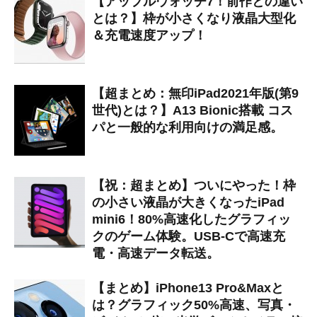
【アップルウォッチ7！前作との違い
とは？】枠が小さくなり液晶大型化
＆充電速度アップ！
【超まとめ：無印iPad2021年版(第9
世代)とは？】A13 Bionic搭載 コス
パと一般的な利用向けの満足感。
【祝：超まとめ】ついにやった！枠
の小さい液晶が大きくなったiPad
mini6！80%高速化したグラフィッ
クのゲーム体験。USB-Cで高速充
電・高速データ転送。
【まとめ】iPhone13 Pro&Maxと
は？グラフィック50%高速、写真・