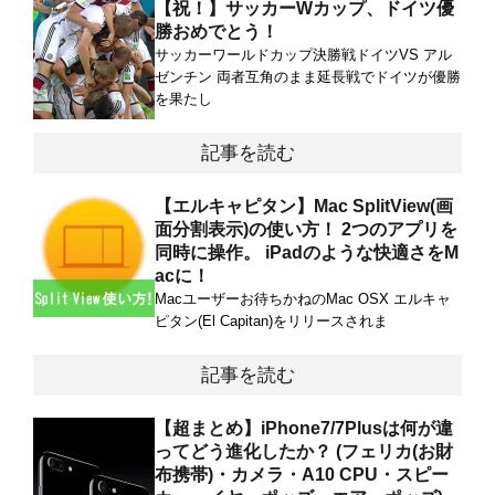
【祝！】サッカーWカップ、ドイツ優
勝おめでとう！
サッカーワールドカップ決勝戦ドイツVS アル
ゼンチン 両者互角のまま延長戦でドイツが優勝
を果たし
記事を読む
【エルキャピタン】Mac SplitView(画
面分割表示)の使い方！ 2つのアプリを
同時に操作。 iPadのような快適さをM
acに！
Macユーザーお待ちかねのMac OSX エルキャ
ピタン(El Capitan)をリリースされま
記事を読む
【超まとめ】iPhone7/7Plusは何が違
ってどう進化したか？ (フェリカ(お財
布携帯)・カメラ・A10 CPU・スピー