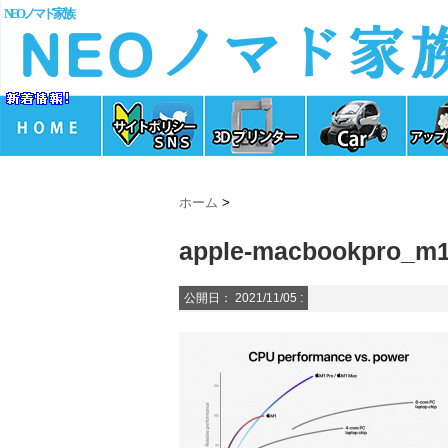
NEOノマド家族
ホーム
>
apple-macbookpro_m1
公開日：
2021/11/05
: