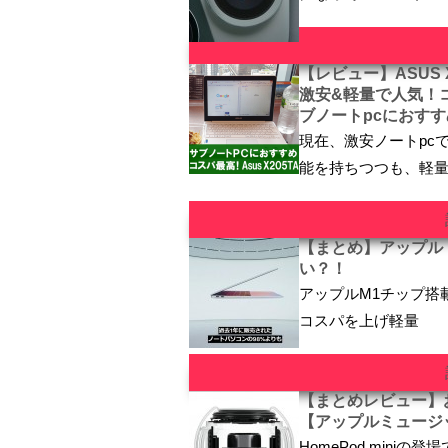
【レビュー】ASUS 
激安&軽量で人気！
ブノートpcにおすす
現在、激安ノートpc
能を持ちつつも、軽量
【まとめ】アップル シ
い？！
アップルM1チップ搭載の
コスパを上げ軽量
【まとめレビュー】お
【アップルミュージ
HomePod mini