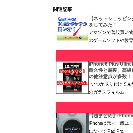
関連記事
【ネットショッピン
をしてみた！
アマゾンで普段買い物
のゲームソフトや教
iPhone6 Plus Ul
耐久性と感度、高級
の他注意点が多数！
いつか取り付けて見た
のガラスフィルム。
【超まとめ】iPhon
iPhoneは元々一
になってiPad Pro,