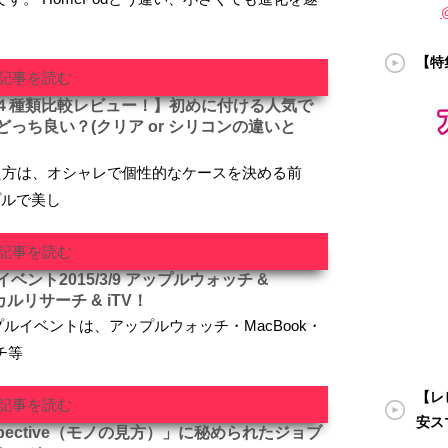
【特
記事を読む
ース ４種類比較レビュー！】初めに付ける人気で
っち良い？(クリア or シリコンの違いと
された方は、オシャレで個性的なケースを決める前
プルで美し
記事を読む
ント2015/3/9 アップルウォッチ &
カルリサーチ & iTV！
ップルイベントは、アップルウォッチ・MacBook・
チ等
【レビ
記事を読む
安ス
rspective（モノの見方）」に秘められたジョブ