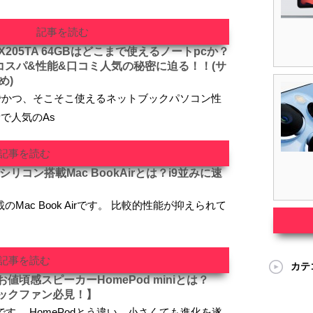
記事を読む
X205TA 64GBはどこまで使えるノートpcか？
コスパ&性能&口コミ人気の秘密に迫る！！(サ
め)
でかつ、そこそこ使えるネットブックパソコン性
で人気のAs
記事を読む
リコン搭載Mac BookAirとは？i9並みに速
Mac Book Airです。 比較的性能が抑えられて
記事を読む
カテ
値頃感スピーカーHomePod miniとは？
ックファン必見！】
の登場です。 HomePodとう違い、小さくても進化を遂