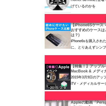
げているのかを
【iPhone6Sケ
おすすめのケースはど
は？)
iPhone6sを購入
に、とりあえずシン
【特集！】アップルイベ
MacBook & メディ
2015年3月9日のア
iTV・メディカルサー
Appleの動画「Pe