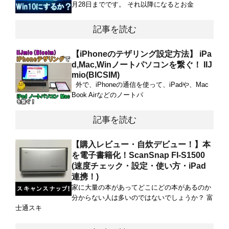
月28日までです。 それ以降になるとお金
記事を読む
【iPhoneのテザリング設定方法】 iPa
d,Mac,Winノートパソコンを繋ぐ！ IIJ
mio(BICSIM)
外で、iPhoneの通信を使って、iPadや、Mac
Book Airなどのノートパ
記事を読む
【購入レビュー・自炊デビュー！】本
を電子書籍化！ScanSnap FI-S1500
(速度チェック・設定・使い方・iPad
連携！)
家に大量の本があってどこにどの本があるのか
分からない人は多いのではないでしょうか？ 富
士通スキ