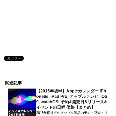
関連記事
【2015年後半】Appleカレンダー iPh
one6s, iPad Pro, アップルテレビ, iOS
9, watchOS! 予約&発売日&リリース&
イベントの日程 価格【まとめ】
2015年度後半のアップル製品の予約・発売・リ