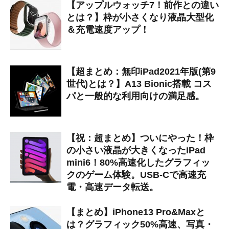
【アップルウォッチ7！前作との違い
とは？】枠が小さくなり液晶大型化
＆充電速度アップ！
【超まとめ：無印iPad2021年版(第9
世代)とは？】A13 Bionic搭載 コス
パと一般的な利用向けの満足感。
【祝：超まとめ】ついにやった！枠
の小さい液晶が大きくなったiPad
mini6！80%高速化したグラフィッ
クのゲーム体験。USB-Cで高速充
電・高速データ転送。
【まとめ】iPhone13 Pro&Maxと
は？グラフィック50%高速、写真・