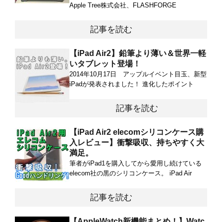
Apple Tree株式会社、FLASHFORGE
記事を読む
【iPad Air2】鉛筆より薄い＆世界一軽
いタブレット登場！
2014年10月17日 アップルイベント目玉、新型
iPadが発表されました！ 進化したポイント
記事を読む
【iPad Air2 elecomシリコンケース購
入レビュー】衝撃吸収、持ちやすく大
満足。
筆者がiPad1を購入してから愛用し続けている
elecom社の黒のシリコンケース。 iPad Air
記事を読む
【AppleWatch新機能まとめ！】Watc