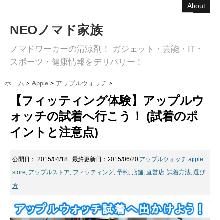
About
NEOノマド家族
ノマドワーカーの清涼剤！ ガジェット・芸能・IT・
スポーツ・健康情報をデリバリー！
ホーム
>
Apple
>
アップルウォッチ
>
【フィッティング体験】アップルウ
ォッチの試着へ行こう！ (試着のポ
イントと注意点)
公開日：
2015/04/18
: 最終更新日：2015/06/20
アップルウォッチ
apple
store
,
アップルストア
,
フィッティング
,
予約
,
店舗
,
直営店
,
試着方法
,
選び
方