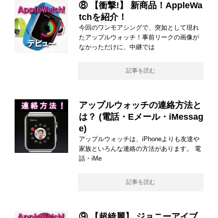
⑧ 【衝撃!】 新商品！AppleWa
tchを紹介！
今回のワンモアシングで、突如として現れ
たアップルウォッチ！事前リークの画像が
なかっただけに、中継では
記事を読む
アップルウォッチの連絡方法と
は？ (電話・Eメール・iMessag
e)
アップルウォッチは、iPhoneよりも友達や
家族といろんな連絡の方法があります。 電
話・iMe
記事を読む
⑨ 【超綺麗】 ジョニーアイブ