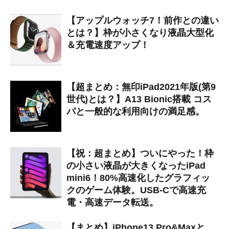
【アップルウォッチ7！前作との違い
とは？】枠が小さくなり液晶大型化
＆充電速度アップ！
【超まとめ：無印iPad2021年版(第9
世代)とは？】A13 Bionic搭載 コス
パと一般的な利用向けの満足感。
【祝：超まとめ】ついにやった！枠
の小さい液晶が大きくなったiPad
mini6！80%高速化したグラフィッ
クのゲーム体験。USB-Cで高速充
電・高速データ転送。
【まとめ】iPhone13 Pro&Maxと