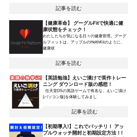
記事を読む
【健康革命】 グーグルFitで快適に健
康状態をチェック！
わたしたちが気になる日々の健康管理。グーグ
ルフィットは、アップルのHelthKitのように、
健康状
記事を読む
【英語勉強】えいご漬けで英作トレー
ニング ダウンロード版の感想！
任天堂DSの英語ゲームで有名な、えいご漬け
(パソコン版)を体験してみまし
記事を読む
【初期導入!】これでバッチリ！ アッ
プルウォッチ開封と初期設定方法！!