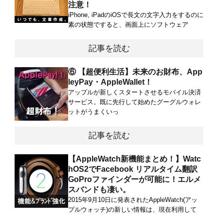
注意！
iPhone, iPadのiOSで長文の文字入力をするのに
素の状態ですると、画面上にソフトウェア
記事を読む
⑥ 【超便利生活】未来のお財布、App
leyPay・AppleWallet！
アップルが新しくスタートさせるモバイル決済
サービス。既に先行して始めたグーグルウォレ
ットがうまくいっ
記事を読む
【AppleWatch新機能まとめ！】Watc
hOS2でFacebook リアルタイム翻訳
GoProファインダーが可能に！エルメ
スバンドも凄い。
2015年9月10日に発表されたAppleWatch(アッ
プルウォッチ)の新しい情報は、現在利用して