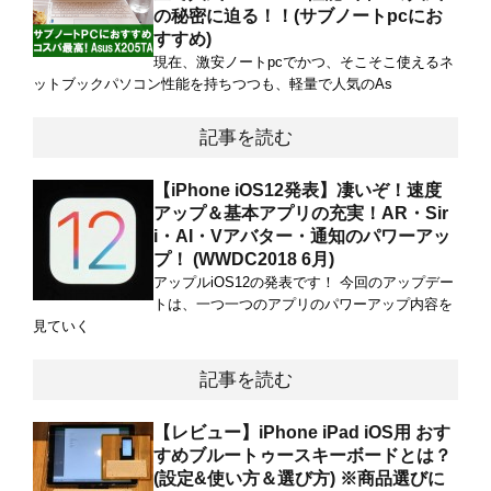
の秘密に迫る！！(サブノートpcにお
すすめ)
現在、激安ノートpcでかつ、そこそこ使えるネ
ットブックパソコン性能を持ちつつも、軽量で人気のAs
記事を読む
【iPhone iOS12発表】凄いぞ！速度
アップ＆基本アプリの充実！AR・Sir
i・AI・Vアバター・通知のパワーアッ
プ！ (WWDC2018 6月)
アップルiOS12の発表です！ 今回のアップデー
トは、一つ一つのアプリのパワーアップ内容を
見ていく
記事を読む
【レビュー】iPhone iPad iOS用 おす
すめブルートゥースキーボードとは？
(設定&使い方＆選び方) ※商品選びに