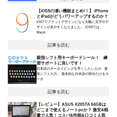
【iOS9の凄い機能まとめ!！】 iPhone
とiPadがどうパワーアップするのか？
iOS7でフラットデザインになり大幅に文字やデ
ザインが見やすくなりました。 iOS8では、
Mac&
記事を読む
親指シフト用キーボードシール！ 練
習サポートに良いです！
日本語のキータイピングを早くしたい人の、親
指シフト入力。 基本的な日本語の部分だけをキ
ーボ
記事を読む
【レビュー】ASUS X205TA 64GBは
どこまで使えるノートpcか？ 激安&軽
量で人気！コスパ&性能&口コミ人気