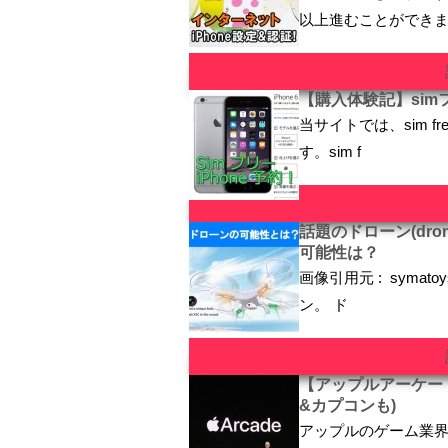
以上進むことができ
【購入体験記】simフ
当サイトでは、sim fr
す。sim f
話題のドローン(dr
可能性は？
画像引用元 : syma
ン。 ド
【アップルアーケー
&カプコンも)
アップルのゲーム業界