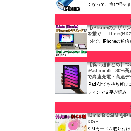
くなって、家に帰る
【iPhoneのテザリン
を繋ぐ！ IIJmio(BIC
外で、iPhoneの通信を
【祝：超まとめ】つ
iPad mini6！
で高速充電・高速デ
iPad Airでも持ち
フィンで文字が読み
IIJmio BICSI
iOS～
SIMカードを取り付け