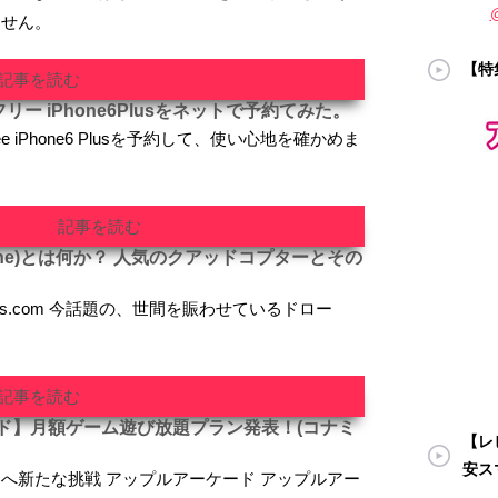
ません。
【特
記事を読む
リー iPhone6Plusをネットで予約てみた。
ee iPhone6 Plusを予約して、使い心地を確かめま
記事を読む
one)とは何か？ 人気のクアッドコプターとその
toys.com 今話題の、世間を賑わせているドロー
記事を読む
ド】月額ゲーム遊び放題プラン発表！(コナミ
【レビ
安ス
へ新たな挑戦 アップルアーケード アップルアー