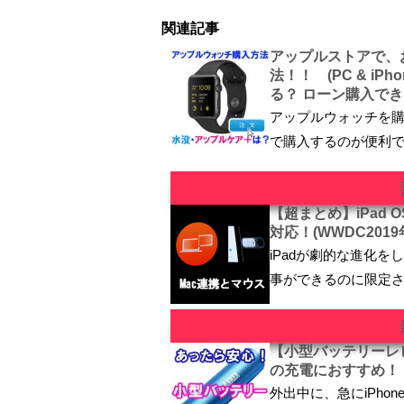
関連記事
アップルストアで、
法！！ (PC & iP
る？ ローン購入で
アップルウォッチを
で購入するのが便利で
【超まとめ】iPad
対応！(WWDC2019年
iPadが劇的な進化を
事ができるのに限定
【小型バッテリーレビュー】 
の充電におすすめ！
外出中に、急にiPh