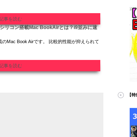
記事を読む
リコン搭載Mac BookAirとは？i9並みに速
Mac Book Airです。 比較的性能が抑えられて
記事を読む
【特