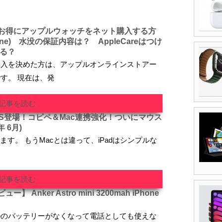
お得にアップルウォッチをネット購入する方
hone) 水没の保証内容は？ AppleCareはつけ
きる？
購入を決めた方は、アップルオンラインストアー
す。 現在は、発
記事を読む
 OS登場！コピペ＆Mac連携強化！ついにマウス
 6月)
します。 もうMacとは違って、iPadはシンプルな
さ
記事を読む
Anker Astro mini 3200mah iPhone
oneのバッテリーがなくなって電話としても使えな