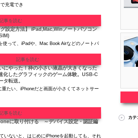
まで充電でき
記事を読む
グ設定方法】 iPad,Mac,Winノートパソコン
SIM)
使って、iPadや、Mac Book Airなどのノートパ
記事を読む
いにやった！枠の小さい液晶が大きくなった
80%高速化したグラフィックのゲーム体験。USB-C
ータ転送。
運びに重たい、iPhoneだと画面が小さくてネットサー
記事を読む
カテ
M をiPhoneに取り付ける ～デバイス設定・認証編
ていないと、はじめにiPhoneを起動しても、それ