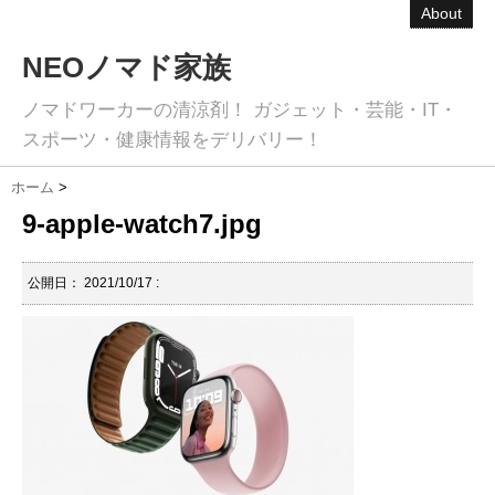
About
NEOノマド家族
ノマドワーカーの清涼剤！ ガジェット・芸能・IT・
スポーツ・健康情報をデリバリー！
ホーム
>
9-apple-watch7.jpg
公開日：
2021/10/17
: