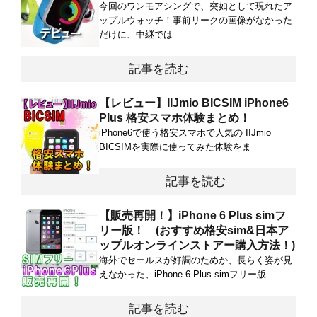
今回のワンモアシングで、突如として現れたア
ップルウォッチ！事前リークの画像がなかった
だけに、中継では
記事を読む
【レビュー】IIJmio BICSIM iPhone6
Plus 格安スマホ体験まとめ！
iPhone6で使う格安スマホで人気の IIJmio
BICSIMを実際に使ってみた体験をま
記事を読む
【販売再開！】iPhone 6 Plus simフ
リー版！ (おすすめ格安sim&日本ア
ップルオンラインストアー購入方法！)
海外でセールスが好調のためか、長らく姿が見
えなかった、iPhone 6 Plus simフリー版
記事を読む