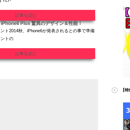
YLT-
記事を読む
Phone6 Plus 驚異のデザイン＆性能！
ト2014秋、iPhone6が発表されるとの事で準備
ベントの
記事を読む
【特