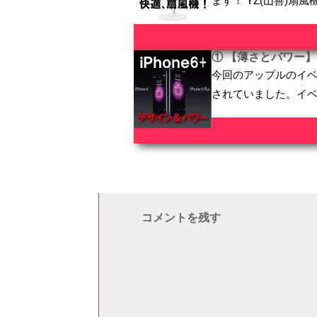
ます！ YZ(山善)扇風機 
① 【薄さとパワー】 i
今回のアップルのイベン
されていました。イ
コメントを残す