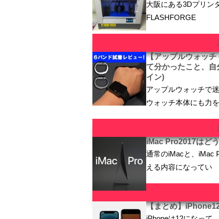
大阪にある3Dプリンター
FLASHFORGE
【アップルウォッチ
て分かったこと、自
イン)
アップルウォッチで迷
ウォッチ本体にも力
iMac Pro2017
通常のiMacと、iMa
える内容になってい
【まとめ】iPhone
iPhoneは12になっ