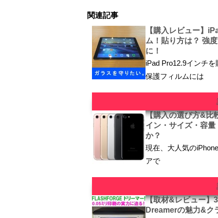
関連記事
【購入レビュー】iPa
ム！貼り方は？ 強
に！
iPad Pro12.9
保護フィルムには
【購入の選び方&比較!】
イン・サイズ・容量
か？
現在、大人気のiPhone7
アで
【取材&レビュー】
Dreamerの魅力&