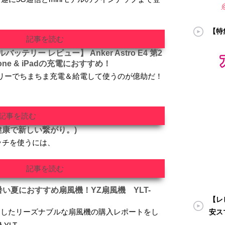
【特
記事を読む
テリー レビュー】 Anker Astro E4 第2
Phone & iPadの充電におすすめ！
ッテリーでちまちま充電＆給電して使うのが億劫だ！
記事を読む
健康で新しい繋がり。)
ッチを使うには、
記事を読む
い夏におすすめ扇風機！YZ扇風機 YLT-
【レビ
トしたリーズナブルな扇風機の購入レポートをし
安ス