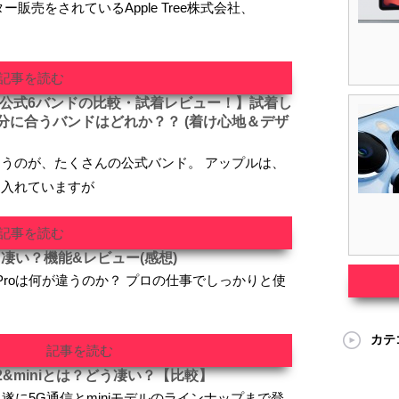
販売をされているApple Tree株式会社、
記事を読む
 公式6バンドの比較・試着レビュー！】試着し
分に合うバンドはどれか？？ (着け心地＆デザ
うのが、たくさんの公式バンド。 アップルは、
を入れていますが
記事を読む
はどう凄い？機能&レビュー(感想)
c Proは何が違うのか？ プロの仕事でしっかりと使
カテ
記事を読む
12&miniとは？どう凄い？【比較】
て、遂に5G通信とminiモデルのラインナップまで登