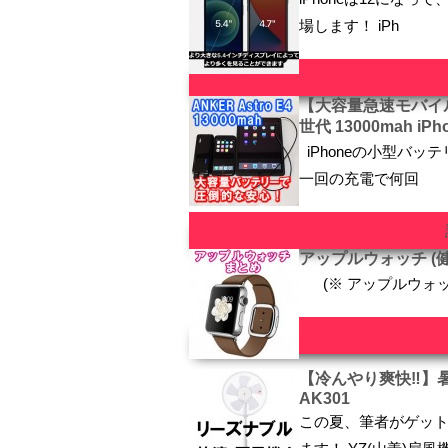
場します！ iPh
【大容量急速モバイルバッ
世代 13000mah i
iPhoneの小型バ
一回の充電で何回
アップルウォッチ (
(※ アップルウォ
【冷んやり爽快‼】暑
AK301
この夏、筆者がゲッ