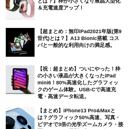
とは？】枠が小さくなり液晶大型化
＆充電速度アップ！
【超まとめ：無印iPad2021年版(第9
世代)とは？】A13 Bionic搭載 コス
パと一般的な利用向けの満足感。
【祝：超まとめ】ついにやった！枠
の小さい液晶が大きくなったiPad
mini6！80%高速化したグラフィッ
クのゲーム体験。USB-Cで高速充
電・高速データ転送。
【まとめ】iPhone13 Pro&Maxと
は？グラフィック50%高速、写真・
ビデオで3倍の光学ズームカメラ・接