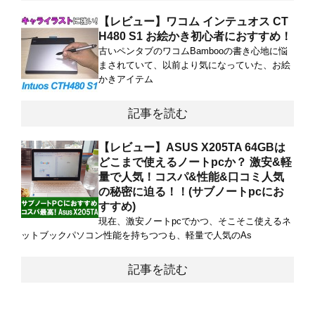
【レビュー】ワコム インテュオス CT
H480 S1 お絵かき初心者におすすめ！
古いペンタブのワコムBambooの書き心地に悩
まされていて、以前より気になっていた、お絵
かきアイテム
記事を読む
【レビュー】ASUS X205TA 64GBは
どこまで使えるノートpcか？ 激安&軽
量で人気！コスパ&性能&口コミ人気
の秘密に迫る！！(サブノートpcにお
すすめ)
現在、激安ノートpcでかつ、そこそこ使えるネ
ットブックパソコン性能を持ちつつも、軽量で人気のAs
記事を読む