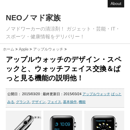
About
NEOノマド家族
ノマドワーカーの清涼剤！ ガジェット・芸能・IT・
スポーツ・健康情報をデリバリー！
ホーム
>
Apple
>
アップルウォッチ
>
アップルウォッチのデザイン・スペ
ックと、ウォッチフェイス交換＆ぱ
っと見る機能の説明他！
公開日：
2015/03/20
: 最終更新日：2015/03/24
アップルウォッチ
ぱっと
みる
,
グランス
,
デザイン
,
フェイス
,
基本操作
,
機能