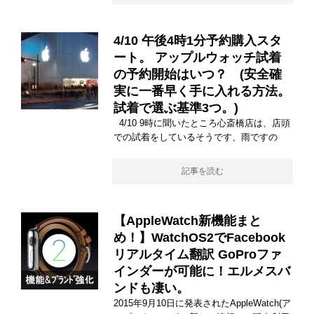
4/10 午後4時1分予約購入スタ
ート。 アップルウォッチ試着
の予約開始はいつ？ (安全確
実に一番早く手に入れる方法。
試着で選ぶ基準3つ。)
4/10 9時に聞いたところ心斎橋店は、店頭
での試着をしているそうです、雨ですの
記事を読む
【AppleWatch新機能まと
め！】WatchOS2でFacebook
リアルタイム翻訳 GoProファ
インダーが可能に！エルメスバ
ンドも凄い。
2015年9月10日に発表されたAppleWatch(ア