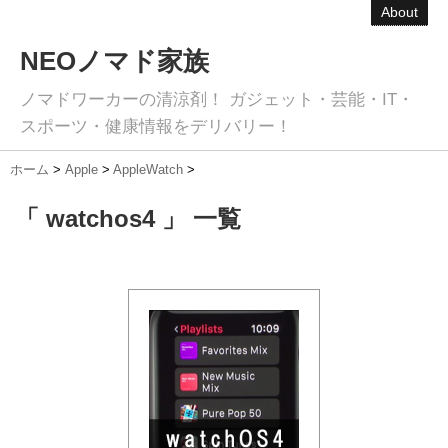
About
NEOノマド家族
ノマドワーカーの清涼剤！ ガジェット・芸能・IT・
スポーツ・健康情報をデリバリー！
ホーム
>
Apple
>
AppleWatch
>
「 watchos4 」 一覧