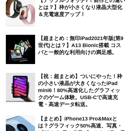
【アップルウォッチ7！前作との違い
とは？】枠が小さくなり液晶大型化
＆充電速度アップ！
【超まとめ：無印iPad2021年版(第9
世代)とは？】A13 Bionic搭載 コス
パと一般的な利用向けの満足感。
【祝：超まとめ】ついにやった！枠
の小さい液晶が大きくなったiPad
mini6！80%高速化したグラフィッ
クのゲーム体験。USB-Cで高速充
電・高速データ転送。
【まとめ】iPhone13 Pro&Maxと
は？グラフィック50%高速、写真・