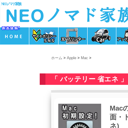
NEOノマド家族
ホーム
>
Apple
>
Mac
>
「 バッテリー 省エネ 」
Mac
面・
ネ)