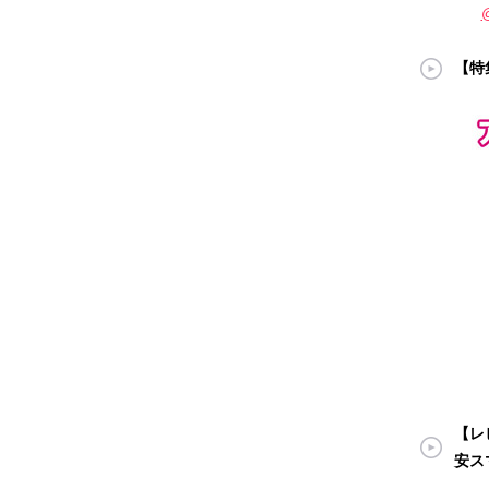
【特
【レビ
安ス