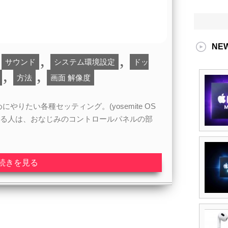
NE
,
,
サウンド
システム環境設定
ドッ
,
,
方法
画面 解像度
にやりたい各種セッティング。(yosemite OS
ている人は、おなじみのコントロールパネルの部
続きを見る