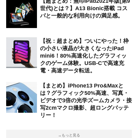
【超まとめ：無印iPad2021年版(第9
世代)とは？】A13 Bionic搭載 コス
パと一般的な利用向けの満足感。
【祝：超まとめ】ついにやった！枠
の小さい液晶が大きくなったiPad
mini6！80%高速化したグラフィッ
クのゲーム体験。USB-Cで高速充
電・高速データ転送。
【まとめ】iPhone13 Pro&Maxと
は？グラフィック50%高速、写真・
ビデオで3倍の光学ズームカメラ・接
写2cmマクロ撮影、超ロングバッテ
リー！
→もっと見る