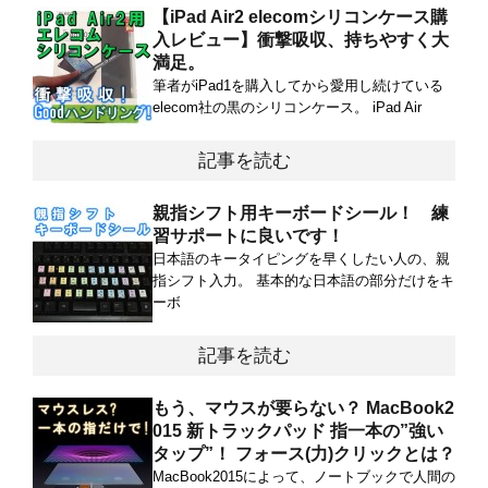
【iPad Air2 elecomシリコンケース購
入レビュー】衝撃吸収、持ちやすく大
満足。
筆者がiPad1を購入してから愛用し続けている
elecom社の黒のシリコンケース。 iPad Air
記事を読む
親指シフト用キーボードシール！ 練
習サポートに良いです！
日本語のキータイピングを早くしたい人の、親
指シフト入力。 基本的な日本語の部分だけをキ
ーボ
記事を読む
もう、マウスが要らない？ MacBook2
015 新トラックパッド 指一本の”強い
タップ”！ フォース(力)クリックとは？
MacBook2015によって、ノートブックで人間の