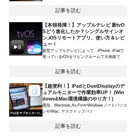
記事を読む
【本領発揮！】アップルテレビ 新tvO
Sどう進化したか？シングルサインオ
ン,iOSリモートアプリ、使い方＆レビ
ュー！
新型アップルテレビによって、iPhone, iPadで
使っているiOSをリビングルームで大画面で
記事を読む
【超便利！】iPadとDuetDisplayのデ
ュアルモニターで作業効率UP！ (Win
dows&Mac環境構築のやり方！)
普段、Macbook,Air,ProやWindowsノートパソコ
ンやiMac, デスクトップパソ
記事を読む