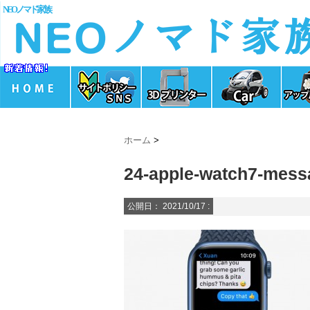
NEOノマド家族
ホーム
>
24-apple-watch7-mess
公開日：
2021/10/17
: