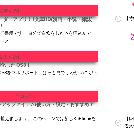
記事を読む
【特
ダーアプリ！ i文庫HD(漫画・小説・雑誌)
！
が電子書籍です。 自分で自炊をした本を読込んで
ダーと
記事を読む
化したiOS8！
では、iOS8をフルサポート。ぱっと見ではわかりにくい
記事を読む
パワーアップアイテム(使い方・設定・おすすめア
に整えましょう。 このページでは新しくiPhoneを
【レビ
安ス