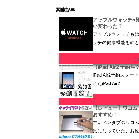
関連記事
アップルウォッチ5
い変わった？
アップルウォッチもは
ッチの健康機能を軸
【iPad Air2 
iPad Air2予約
れたiPad Air2
【レビュー】ワコム イ
おすすめ！
古いペンタブのワコム
気になっていた、お