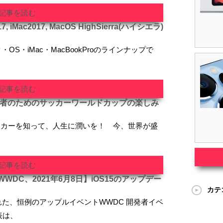
記事を読む
7, iMac2017, MacOS HighSierra(ハイシエラ)
・OS・iMac・MacBookProのラインナップで
記事を読む
心者のためのサッカーワールドカップの楽しみ
ッカーを知って、人生に潤いを！ 今、世界が盛
記事を読む
DC、2021年6月8日】iOS15のアップデー
カテ
われた、恒例のアップルイベントWWDC 開発者イベ
表は、