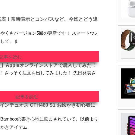
発表！常時表示とコンパスなど、今迄とどう違
やくもバージョン5回の更新です！ スマートウォ
として、ま
記事を読む
予約注文】Appleオンラインストアで購入してみた！
スタート！さっそく注文を出してみました！ 先日発表さ
記事を読む
ンテュオス CTH480 S1 お絵かき初心者に
Bambooの書き心地に悩まされていて、以前より
絵かきアイテム