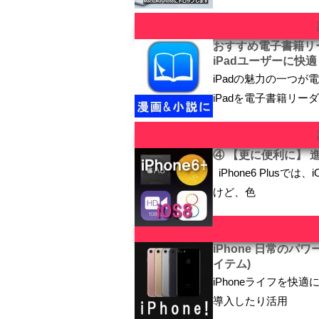
おすすめ電子書籍リー
iPadユーザーに快適
iPadの魅力の一つ
iPadを電子書籍リー
④ 【更に便利に】 進
iPhone6 Plus
けど、色
iPhone 日常の
イテム)
iPhoneライフを快適
導入したり活用