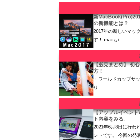
新MacBook(Pro)201
の新機能とは？
2017年の新しいマック
す！ macもi
【必見まとめ】 初
方！
・ワールドカップサ
り
【アップルイベントWW
ト内容をみる。
2021年6月8日に行
ントです。 今回の発