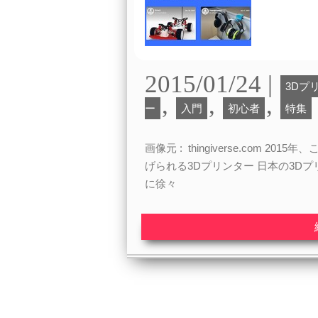
2015/01/24 |
3Dプ
,
,
,
ー
入門
初心者
特集
画像元 : thingiverse.com
げられる3Dプリンター 日本の3D
に徐々