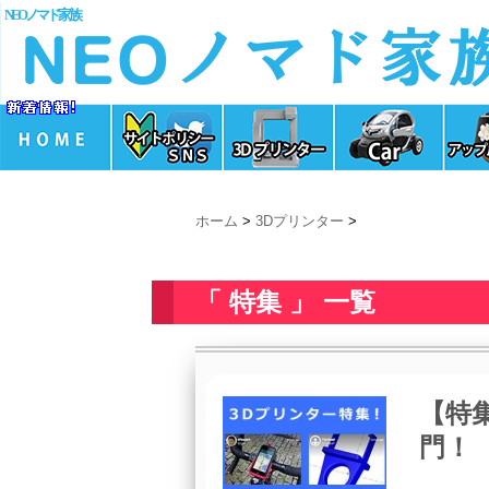
NEOノマド家族
ホーム
>
3Dプリンター
>
「 特集 」 一覧
【特集
門！