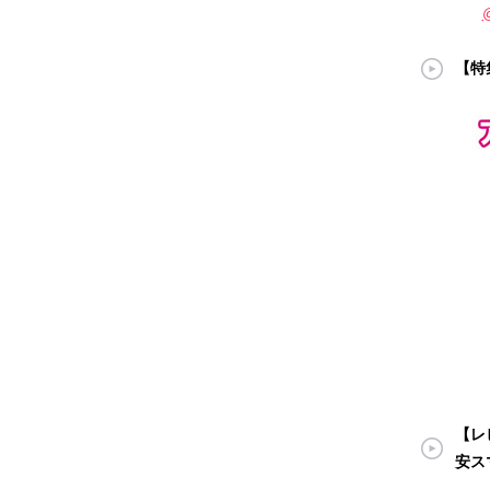
【特
【レビ
安ス