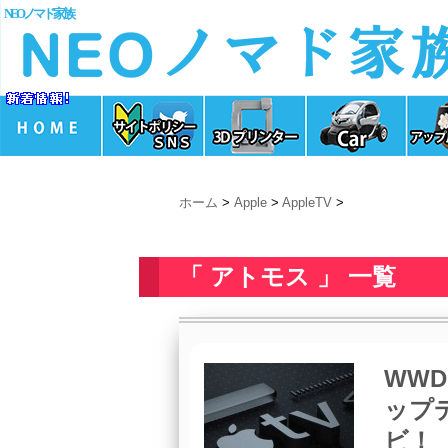
NEOノマド家族
ホーム
>
Apple
>
AppleTV
>
「 アトモス 」 一覧
WWD
ップ
ビ！