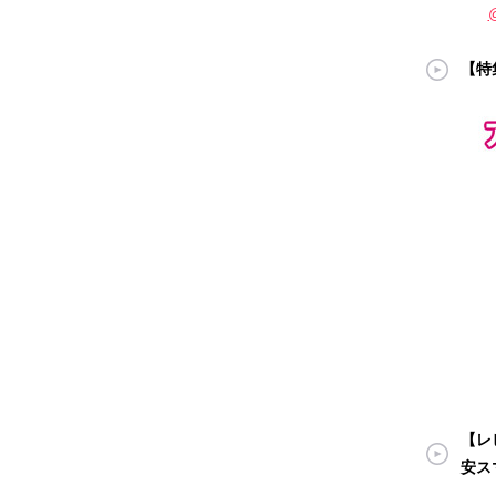
【特
【レビ
安ス