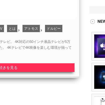
NE
,
,
TV
とは
アトモス
ドルビー
テレビ。 4K対応の50インチ液晶テレビが5万
。 4Kテレビで4K映像を楽しむ環境が揃って
続きを見る