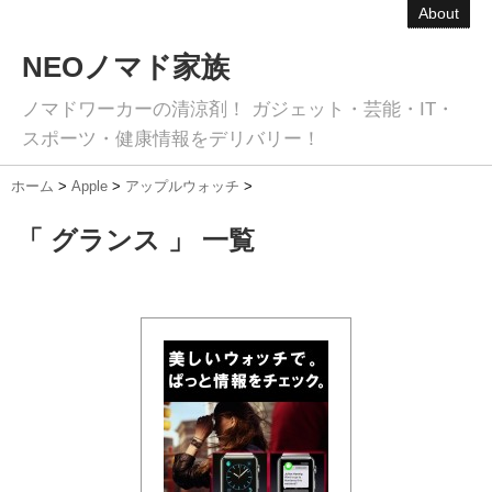
About
NEOノマド家族
ノマドワーカーの清涼剤！ ガジェット・芸能・IT・
スポーツ・健康情報をデリバリー！
ホーム
>
Apple
>
アップルウォッチ
>
「 グランス 」 一覧